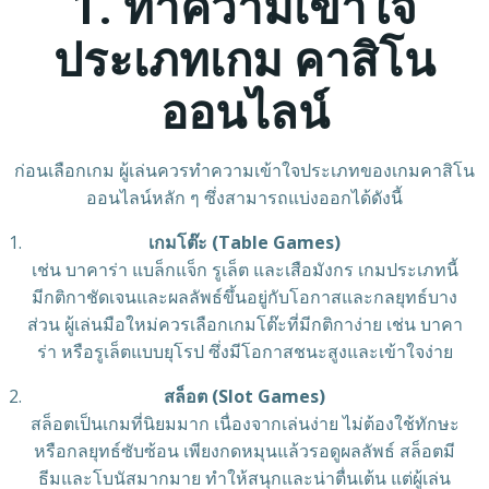
1. ทำความเข้าใจ
ประเภทเกม คาสิโน
ออนไลน์
ก่อนเลือกเกม ผู้เล่นควรทำความเข้าใจประเภทของเกมคาสิโน
ออนไลน์หลัก ๆ ซึ่งสามารถแบ่งออกได้ดังนี้
เกมโต๊ะ (Table Games)
เช่น บาคาร่า แบล็กแจ็ก รูเล็ต และเสือมังกร เกมประเภทนี้
มีกติกาชัดเจนและผลลัพธ์ขึ้นอยู่กับโอกาสและกลยุทธ์บาง
ส่วน ผู้เล่นมือใหม่ควรเลือกเกมโต๊ะที่มีกติกาง่าย เช่น บาคา
ร่า หรือรูเล็ตแบบยุโรป ซึ่งมีโอกาสชนะสูงและเข้าใจง่าย
สล็อต (Slot Games)
สล็อตเป็นเกมที่นิยมมาก เนื่องจากเล่นง่าย ไม่ต้องใช้ทักษะ
หรือกลยุทธ์ซับซ้อน เพียงกดหมุนแล้วรอดูผลลัพธ์ สล็อตมี
ธีมและโบนัสมากมาย ทำให้สนุกและน่าตื่นเต้น แต่ผู้เล่น