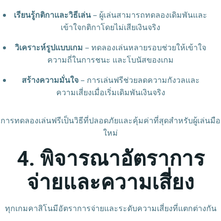
เรียนรู้กติกาและวิธีเล่น
– ผู้เล่นสามารถทดลองเดิมพันและ
เข้าใจกติกาโดยไม่เสียเงินจริง
วิเคราะห์รูปแบบเกม
– ทดลองเล่นหลายรอบช่วยให้เข้าใจ
ความถี่ในการชนะ และโบนัสของเกม
สร้างความมั่นใจ
– การเล่นฟรีช่วยลดความกังวลและ
ความเสี่ยงเมื่อเริ่มเดิมพันเงินจริง
การทดลองเล่นฟรีเป็นวิธีที่ปลอดภัยและคุ้มค่าที่สุดสำหรับผู้เล่นมือ
ใหม่
4. พิจารณาอัตราการ
จ่ายและความเสี่ยง
ทุกเกมคาสิโนมีอัตราการจ่ายและระดับความเสี่ยงที่แตกต่างกัน