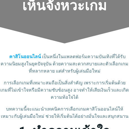
เห็นจังหวะเกม
คาสิโนออนไลน์
เป็นหนึ่งในแพลตฟอร์มความบันเทิงที่ได้รับ
ความนิยมสูงในยุคปัจจุบัน ด้วยความสะดวกสบายและตัวเลือกเกม
ที่หลากหลาย แต่สำหรับผู้เล่นมือใหม่
การเลือกเกมที่เหมาะสมถือเป็นสิ่งสำคัญ เพราะการเริ่มต้นด้วย
เกมที่ไม่เข้าใจหรือมีความซับซ้อนสูง อาจทำให้เสียเงินเร็วและเกิด
ความท้อใจได้
บทความนี้จะแนะนำเทคนิคการเลือกเกมคาสิโนออนไลน์ให้
เหมาะกับผู้เล่นมือใหม่ ช่วยให้เริ่มต้นได้อย่างมั่นใจและสนุกสนาน