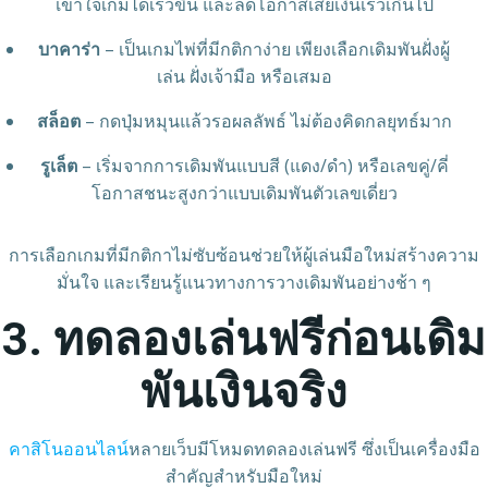
เข้าใจเกมได้เร็วขึ้น และลดโอกาสเสียเงินเร็วเกินไป
บาคาร่า
– เป็นเกมไพ่ที่มีกติกาง่าย เพียงเลือกเดิมพันฝั่งผู้
เล่น ฝั่งเจ้ามือ หรือเสมอ
สล็อต
– กดปุ่มหมุนแล้วรอผลลัพธ์ ไม่ต้องคิดกลยุทธ์มาก
รูเล็ต
– เริ่มจากการเดิมพันแบบสี (แดง/ดำ) หรือเลขคู่/คี่
โอกาสชนะสูงกว่าแบบเดิมพันตัวเลขเดี่ยว
การเลือกเกมที่มีกติกาไม่ซับซ้อนช่วยให้ผู้เล่นมือใหม่สร้างความ
มั่นใจ และเรียนรู้แนวทางการวางเดิมพันอย่างช้า ๆ
3. ทดลองเล่นฟรีก่อนเดิม
พันเงินจริง
คาสิโนออนไลน์
หลายเว็บมีโหมดทดลองเล่นฟรี ซึ่งเป็นเครื่องมือ
สำคัญสำหรับมือใหม่