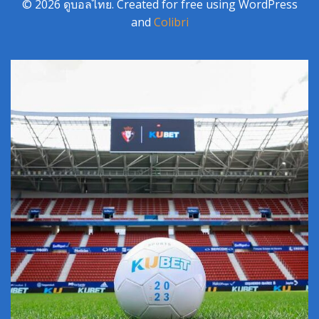
© 2026 ดูบอลไทย. Created for free using WordPress
and
Colibri