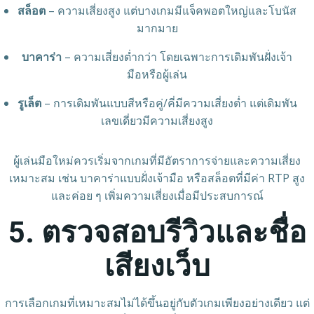
สล็อต
– ความเสี่ยงสูง แต่บางเกมมีแจ็คพอตใหญ่และโบนัส
มากมาย
บาคาร่า
– ความเสี่ยงต่ำกว่า โดยเฉพาะการเดิมพันฝั่งเจ้า
มือหรือผู้เล่น
รูเล็ต
– การเดิมพันแบบสีหรือคู่/คี่มีความเสี่ยงต่ำ แต่เดิมพัน
เลขเดี่ยวมีความเสี่ยงสูง
ผู้เล่นมือใหม่ควรเริ่มจากเกมที่มีอัตราการจ่ายและความเสี่ยง
เหมาะสม เช่น บาคาร่าแบบฝั่งเจ้ามือ หรือสล็อตที่มีค่า RTP สูง
และค่อย ๆ เพิ่มความเสี่ยงเมื่อมีประสบการณ์
5. ตรวจสอบรีวิวและชื่อ
เสียงเว็บ
การเลือกเกมที่เหมาะสมไม่ได้ขึ้นอยู่กับตัวเกมเพียงอย่างเดียว แต่