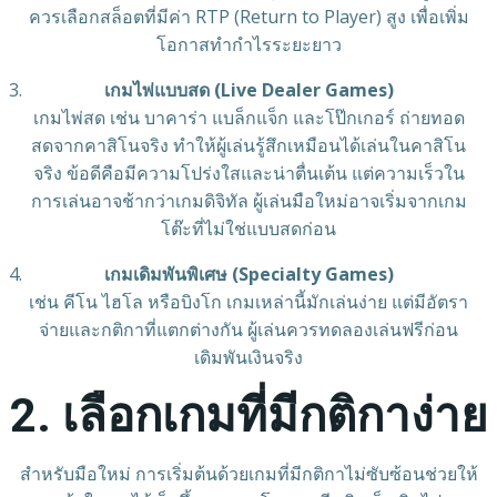
ควรเลือกสล็อตที่มีค่า RTP (Return to Player) สูง เพื่อเพิ่ม
โอกาสทำกำไรระยะยาว
เกมไพ่แบบสด (Live Dealer Games)
เกมไพ่สด เช่น บาคาร่า แบล็กแจ็ก และโป๊กเกอร์ ถ่ายทอด
สดจากคาสิโนจริง ทำให้ผู้เล่นรู้สึกเหมือนได้เล่นในคาสิโน
จริง ข้อดีคือมีความโปร่งใสและน่าตื่นเต้น แต่ความเร็วใน
การเล่นอาจช้ากว่าเกมดิจิทัล ผู้เล่นมือใหม่อาจเริ่มจากเกม
โต๊ะที่ไม่ใช่แบบสดก่อน
เกมเดิมพันพิเศษ (Specialty Games)
เช่น คีโน ไฮโล หรือบิงโก เกมเหล่านี้มักเล่นง่าย แต่มีอัตรา
จ่ายและกติกาที่แตกต่างกัน ผู้เล่นควรทดลองเล่นฟรีก่อน
เดิมพันเงินจริง
2. เลือกเกมที่มีกติกาง่าย
สำหรับมือใหม่ การเริ่มต้นด้วยเกมที่มีกติกาไม่ซับซ้อนช่วยให้