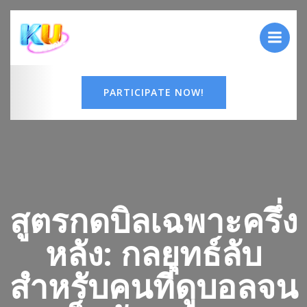
PARTICIPATE NOW!
สูตรกดบิลเฉพาะครึ่ง
หลัง: กลยุทธ์ลับ
สำหรับคนที่ดูบอลจน